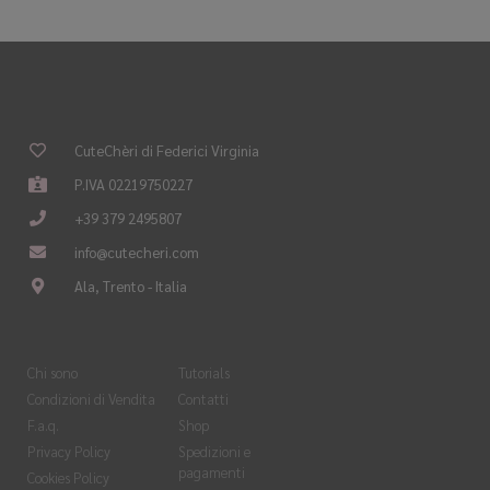
CuteChèri di Federici Virginia
P.IVA 02219750227
+39 379 2495807
info@cutecheri.com
Ala, Trento - Italia
Chi sono
Tutorials
Condizioni di Vendita
Contatti
F.a.q.
Shop
Privacy Policy
Spedizioni e
pagamenti
Cookies Policy