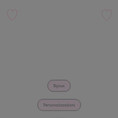
Creazioni
artigianali made
in Italy
Una selezione di articoli
creati per ogni
occasione, pezzi unici e
riproducibili!
Bijoux
Personalizzazioni