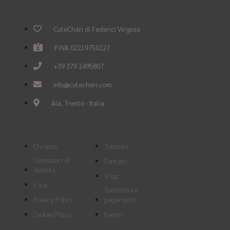
CuteChèri di Federici Virginia
P.IVA 02219750227
+39 379 2495807
info@cutecheri.com
Ala, Trento - Italia
Chi sono
Tutorials
Condizioni di
Contatti
Vendita
Shop
F.a.q.
Spedizioni e
Privacy Policy
pagamenti
Cookies Policy
Eventi