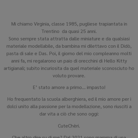
Mi chiamo Virginia, classe 1985, pugliese trapiantata in
Trentino da quasi 25 anni.
Sono sempre stata attratta dalle miniature e da qualsiasi
materiale modellabile, da bambina mi dilettavo con il Didò,
pasta di sale e Das. Poi, il giorno del mio compleanno molti
anni fa, mi regalarono un paio di orecchini di Hello Kitty
artigianali; subito incuriosita da quel materiale sconosciuto ho
voluto provare.
E’ stato amore a primo… impasto!
Ho frequentato la scuola alberghiera, ed il mio amore per i
dolci unito alla passione per la modellazione, sono riusciti a
dar vita a ciò che sono oggi:
CuteChèri.
Che altro dire su di me? Dal 2021 sono mamma di una