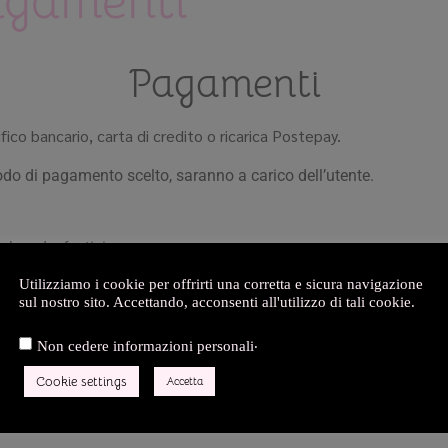
agamenti
Pagamenti
ifico bancario, carta di credito o ricarica Postepay.
o di pagamento scelto, saranno a carico dell’utente.
ek end e festivi.
Utilizziamo i cookie per offrirti una corretta e sicura navigazione
sul nostro sito. Accettando, acconsenti all'utilizzo di tali cookie.
so improprio di carte/conti bancari appartenenti a terzi.
.
Non cedere informazioni personali
pio): se come pagamento viene selezionato “ricarica postepay” ed i
Cookie settings
Accetta
ni sostenute per la ricarica.
iserva il diritto di non spedire la merce affinchè non sarà integr