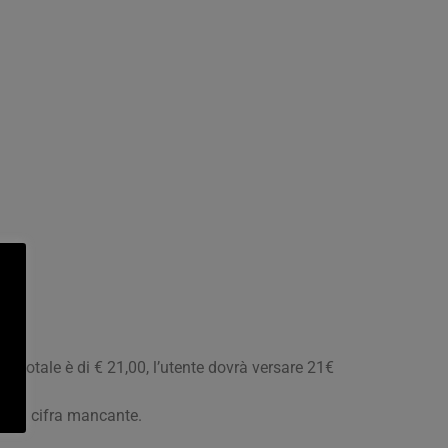
l totale è di € 21,00, l’utente dovrà versare 21€
ata la cifra mancante.