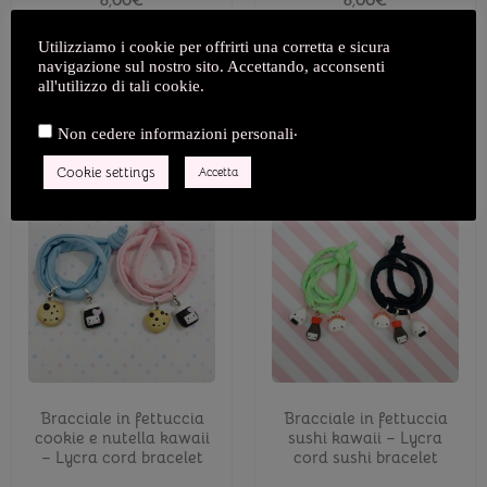
8,00
€
8,00
€
Utilizziamo i cookie per offrirti una corretta e sicura
Scegli
Scegli
navigazione sul nostro sito. Accettando, acconsenti
all'utilizzo di tali cookie.
Aggiungi alla wishlist
Aggiungi alla wishlist
.
Non cedere informazioni personali
Cookie settings
Accetta
Bracciale in fettuccia
Bracciale in fettuccia
cookie e nutella kawaii
sushi kawaii – Lycra
– Lycra cord bracelet
cord sushi bracelet