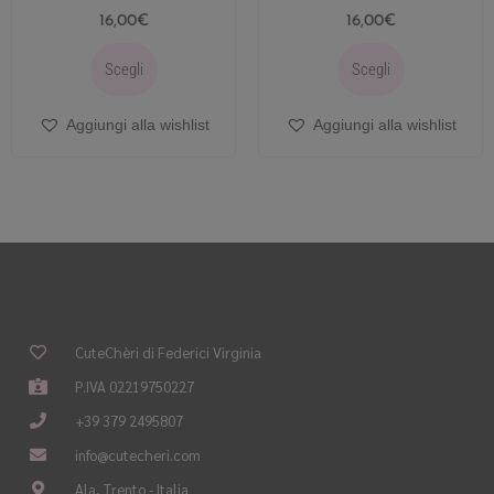
16,00
€
16,00
€
Scegli
Scegli
Aggiungi alla wishlist
Aggiungi alla wishlist
CuteChèri di Federici Virginia
P.IVA 02219750227
+39 379 2495807
info@cutecheri.com
Ala, Trento - Italia