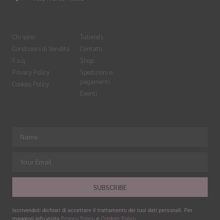
Chi sono
Tutorials
Condizioni di Vendita
Contatti
F.a.q.
Shop
Privacy Policy
Spedizioni e
pagamenti
Cookies Policy
Eventi
SUBSCRIBE
Iscrivendoti dichiari di accettare il trattamento dei tuoi dati personali. Per
Privacy Policy
Cookies Policy
maggiori info visita
e